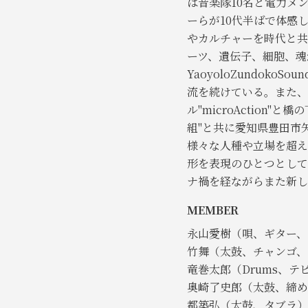
は音楽隊10名と電力メ
ーらが10代半ばで体感
やカルチャーを時代と共
ーツ、遺伝子、細胞、魂
YaoyoloZundo
流を続けている。また、
ル"microAction"
組"と共に愛知県豊田市
様々な人種や立場を超え
形を表現のひとつとして
ナ禍を経ながらまた新し
MEMBER
永山愛樹（唄、ギター、
竹舞（太鼓、チャンゴ、
竜巻太郎（Drums、テ
奥崎了史郎（太鼓、締め
都築弘（太鼓、タブラ）