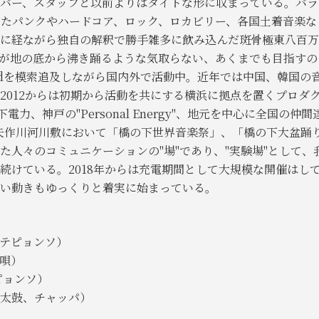
ンバー、スタッフと以前よりはタイトな形に収まっている。バ
したパンクやハードコア、ロック、ロカビリー、各国土着音楽
に経ながら独自の解釈で勝手雑多に飲み込んだ斑骨極東八百万
が地の底から沸き踊るような気取らない、あくまでも目指すの
koSoundを模索追及しながら国内外で活動中。近年では中国、韓国
2012からは初期から活動を共にする横浜に拠点を置くプロダ
と橋の下電力、神戸の"Personal Energy"、地元を中心に全国の
矢作川河川敷において「橋の下世界音楽祭」、「橋の下大盆踊
た人々のコミュニケーションの"場"であり、"実験場"として、
続けている。2018年からは充電期間として大規模な開催はして
い動きもゆっくりと着実に始まっている。
テピョンソ）
唄）
ピョンソ）
太鼓、チャッパ）